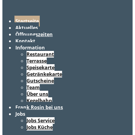
Startseite
Aktuelles
Öffnungszeiten
Kontakt
Information
Restaurant
Terrasse
Speisekarte
Getränkekarte
Gutscheine
Team
Über uns
Kegelbahn
Frank Rosin bei uns
Jobs
Jobs Service
Jobs Küche